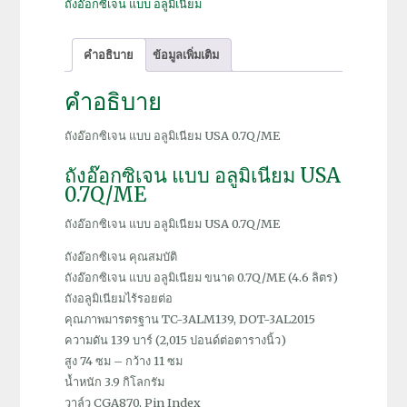
ถังอ๊อกซิเจน แบบ อลูมิเนียม
แบบ
อลู
คำอธิบาย
ข้อมูลเพิ่มเติม
มิ
เนียม
คำอธิบาย
USA
0.7Q/ME
ถังอ๊อกซิเจน แบบ อลูมิเนียม USA 0.7Q/ME
ชิ้น
ถังอ๊อกซิเจน แบบ อลูมิเนียม USA
0.7Q/ME
ถังอ๊อกซิเจน แบบ อลูมิเนียม USA 0.7Q/ME
ถังอ๊อกซิเจน คุณสมบัติ
ถังอ๊อกซิเจน แบบ อลูมิเนียม ขนาด 0.7Q/ME (4.6 ลิตร)
ถังอลูมิเนียมไร้รอยต่อ
คุณภาพมารตรฐาน TC-3ALM139, DOT-3AL2015
ความดัน 139 บาร์ (2,015 ปอนด์ต่อตารางนิ้ว)
สูง 74 ซม – กว้าง 11 ซม
น้ำหนัก 3.9 กิโลกรัม
วาล์ว CGA870, Pin Index