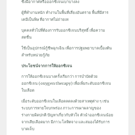
ซึ่งมีอากาศหรือออกซิเจนเบาบางลง
ผู้ที่ทำงานหนัก ทำงานในพื้นที่เสี่ยงอันตราย พื้นที่มีสาร
เคมีเป็นพิษ ที่อากาศไม่ถ่ายเท
บุคคลทั่วไปที่ต้องการรับออกซิเจนบริสุทธิ์ เพื่อความ
สดชื่น
ใช้เป็นอุปกรณ์กู้ชีพฉุกเฉิน เพื่อการปฐมพยาบาลเบื้องต้น
สำหรับหน่วยกู้ภัย
ประโยชน์จากการให้ออกซิเจน
การให้ออกซิเจนบางครั้งเรียกว่า การบำบัดด้วย
ออกซิเจน (oxygen therapy) เพื่อเพิ่มระดับออกซิเจน
ในเลือด
เมื่อระดับออกซิเจนในเลือดลดลงด้วยสาเหตุต่าง ๆ เช่น
ระบบการหายใจบกพร่อง ภาวะการเผาผลาญของ
ร่างกายผิดปกติ ปัญหาเกี่ยวกับหัวใจ ตัวนำออกซิเจนน้อย
จากเสียเลือดมาก มีภาวะโลหิตจาง และสมองได้รับการ
บาดเจ็บ