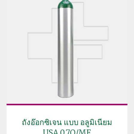
ถังอ๊อกซิเจน แบบ อลูมิเนียม
USA 0.7Q/ME