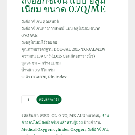
ถังอ๊อกซิเจน แบบ อลูมิ
เนียม ขนาด 0.7Q/ME
ถังอ๊อกซิเจน คุณสมบัติ
ถังอ๊อกซิเจนทางการแพทย์ แบบ อลูมิเนียม ขนาด
0.7Q/ME
ถังอลูมิเนียมไร้รอยต่อ
คุณภาพมารตรฐาน DOT-3AL 2015, TC-3ALM139
ความดัน 139 บาร์ (2,015 ปอนด์ต่อตารางนิ้ว)
สูง 74 ซม – กว้าง 11 ซม
น้ำหนัก 3.9 กิโลกรัม
วาล์ว CGA870, Pin Index
จำนวน
หยิบใส่ตะกร้า
ถัง
อ๊
รหัสสินค้า:
MED-O2-0-7Q-ME-ALU
หมวดหมู่:
ร้าน
อก
ค้าออนไลน์ ถังอ๊อกซิเจนสำหรับผู้ป่วย
ป้ายกำกับ:
ซิ
Medical Oxygen cylinder
,
Oxygen
,
ถังอ๊อกซิเจน
,
เจน