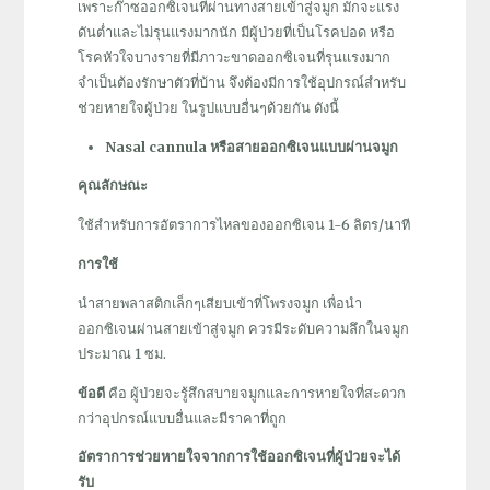
เพราะก๊าซออกซิเจนที่ผ่านทางสายเข้าสู่จมูก มักจะแรง
ดันต่ำและไม่รุนแรงมากนัก มีผู้ป่วยที่เป็นโรคปอด หรือ
โรคหัวใจบางรายที่มีภาวะขาดออกซิเจนที่รุนแรงมาก
จำเป็นต้องรักษาตัวที่บ้าน จึงต้องมีการใช้อุปกรณ์สำหรับ
ช่วยหายใจผู้ป่วย ในรูปแบบอื่นๆด้วยกัน ดังนี้
N
asal cannula หรือสายออกซิเจนแบบผ่านจมูก
คุณลักษณะ
ใช้สำหรับการอัตราการไหลของออกซิเจน 1-6 ลิตร/นาที
การใช้
นำสายพลาสติกเล็กๆเสียบเข้าที่โพรงจมูก เพื่อนำ
ออกซิเจนผ่านสายเข้าสู่จมูก ควรมีระดับความลึกในจมูก
ประมาณ 1 ซม.
ข้อดี
คือ ผู้ป่วยจะรู้สึกสบายจมูกและการหายใจที่สะดวก
กว่าอุปกรณ์แบบอื่นและมีราคาที่ถูก
อัตราการช่วยหายใจจากการใช้ออกซิเจนที่ผู้ป่วยจะได้
รับ