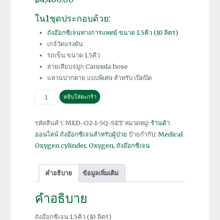
ใน1ชุดประกอบด้วย:
ถังอ๊อกซิเจนทางการแพทย์ ขนาด 1.5คิว (10 ลิตร)
เกจ์วัดแรงดัน
รถเข็น ขนาด 1.5คิว
สายเสียบจมูก Cannula hose
แหวนปากตาย แบบพิเศษ สำหรับ เปิดปิด
จำนวน
หยิบใส่ตะกร้า
ถัง
อ๊
รหัสสินค้า:
MED-O2-1-5Q-SET
หมวดหมู่:
ร้านค้า
อก
ออนไลน์ ถังอ๊อกซิเจนสำหรับผู้ป่วย
ป้ายกำกับ:
Medical
ซิ
Oxygen cylinder
,
Oxygen
,
ถังอ๊อกซิเจน
เจน
1.5คิว
คำอธิบาย
ข้อมูลเพิ่มเติม
ทั้ง
ชุด
คำอธิบาย
ชิ้น
ถังอ๊อกซิเจน 1.5คิว (10 ลิตร)