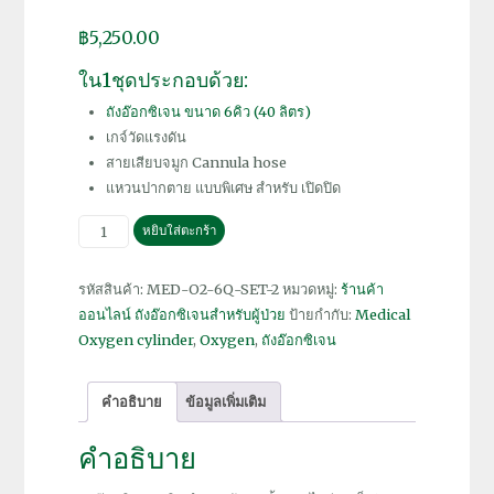
฿
5,250.00
ใน1ชุดประกอบด้วย:
ถังอ๊อกซิเจน ขนาด 6คิว (40 ลิตร)
เกจ์วัดแรงดัน
สายเสียบจมูก Cannula hose
แหวนปากตาย แบบพิเศษ สำหรับ เปิดปิด
จำนวน
หยิบใส่ตะกร้า
ถัง
อ๊
รหัสสินค้า:
MED-O2-6Q-SET-2
หมวดหมู่:
ร้านค้า
อก
ออนไลน์ ถังอ๊อกซิเจนสำหรับผู้ป่วย
ป้ายกำกับ:
Medical
ซิ
Oxygen cylinder
,
Oxygen
,
ถังอ๊อกซิเจน
เจน
6คิว
คำอธิบาย
ข้อมูลเพิ่มเติม
สำหรับ
ผู้
คำอธิบาย
ป่วย
ทั้ง