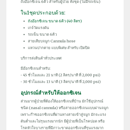
ถังอ๊อกซิเจน 6คิว สำหรับผู้ป่วย ทั้งชุด (ไม่มีรถเข็น)
ชุด
(ไม่มี
ใน1ชุดประกอบด้วย:
รถ
ถังอ๊อกซิเจน ขนาด 6คิว (40 ลิตร)
เข็น)
เกจ์วัดแรงดัน
ชิ้น
รถเข็น ขนาด 6คิว
สายเสียบจมูก Cannula hose
แหวนปากตาย แบบพิเศษ สำหรับ เปิดปิด
บริการส่งสินค้าทั่วประเทศ
มีอ๊อกซิเจนสำหรับ:
• 45 ชั่วโมงและ 21 นาที (2 ลิตร/นาที ที่ 2,000 psi)
• 30 ชั่วโมงและ 13 นาที (3 ลิตร/นาที ที่ 2,000 psi)
อุปกรณ์สำหรับให้ออกซิเจน
ส่วนมากผู้ป่วยที่ต้องให้ออกซิเจนที่บ้าน มักใช้อุปกรณ์
ชนิด (nasal cannula) หรือสายออกซิเจนแบบผ่านจมูก
เพราะก๊าซออกซิเจนที่ผ่านทางสายเข้าสู่จมูก มักจะแรง
ดันต่ำและไม่รุนแรงมากนัก มีผู้ป่วยที่เป็นโรคปอด หรือ
โรคหัวใจบางรายที่มีภาวะขาดออกซิเจนที่รุนแรงมาก