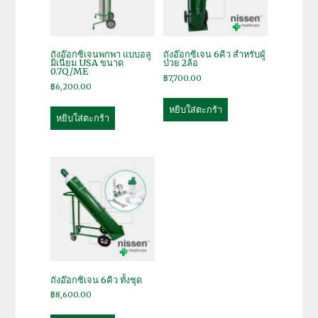
ถังอ๊อกซิเจนพกพา แบบอลู
ถังอ๊อกซิเจน 6คิว สำหรับผู้
มิเนียม USA ขนาด
ป่วย 2ล้อ
0.7Q/ME
฿
7,700.00
฿
6,200.00
หยิบใส่ตะกร้า
หยิบใส่ตะกร้า
ถังอ๊อกซิเจน 6คิว ทั้งชุด
฿
8,600.00