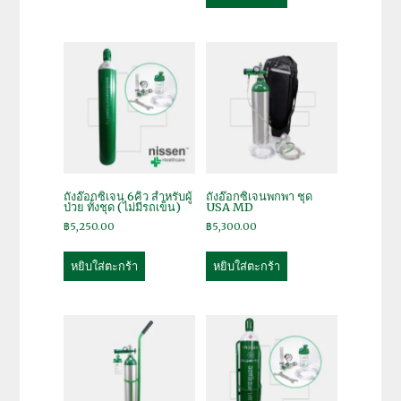
ถังอ๊อกซิเจน 6คิว สำหรับผู้
ถังอ๊อกซิเจนพกพา ชุด
ป่วย ทั้งชุด (ไม่มีรถเข็น)
USA MD
฿
5,250.00
฿
5,300.00
หยิบใส่ตะกร้า
หยิบใส่ตะกร้า