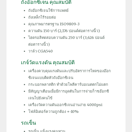
ถังอ๊อกซิเจน คุณสมบัติ
ถัง
อ๊อกซิเจนใช้การแพทย์
ถังเหล็กไร้รอยต่อ
คุณภาพมารตรฐาน ISO9809-3
ความดัน 150 บาร์ (2,176 ปอนด์ต่อตารางนิ้ว)
ไฮดรอลิทดสอบความดัน 250 บาร์ (3,626 ปอนด์
ต่อตารางนิ้ว)
วาล์ว CGA540
เกจ์วัดแรงดัน คุณสมบัติ
เครื่องควบคุมแรงดันและปรับอัตราการไหลของอ๊อก
ซิเจนแบบติดหัวถังอ๊อกซิเจน
กระบอกพลาสติก ทำด้วยโพลีคาร์บอเนตตกไม่แตก
มีสัญญาเตือนเมื่อมีการอุดตันในการจ่ายก็าชอ๊อกซิ
เจนไปยังคนไข้
เครื่องวัดความดันออกซิเจนอ่านง่าย 4000psi
โฟล์มิเตอร์ความถูกต้อง +-10%
รถเข็น
รถเข็น แข็งแรงคนทาน